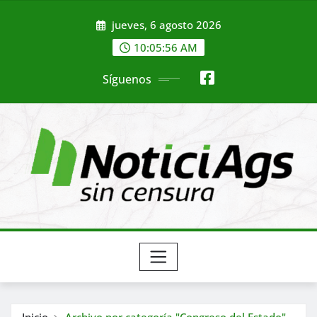
Saltar
jueves, 6 agosto 2026
al
contenido
10:05:57 AM
Síguenos
Inicio
Archivo por categoría "Congreso del Estado"