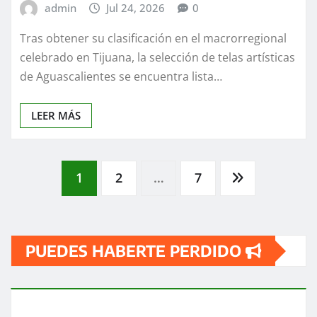
admin
Jul 24, 2026
0
Tras obtener su clasificación en el macrorregional
celebrado en Tijuana, la selección de telas artísticas
de Aguascalientes se encuentra lista…
LEER MÁS
Paginación
1
2
…
7
de
PUEDES HABERTE PERDIDO
entradas