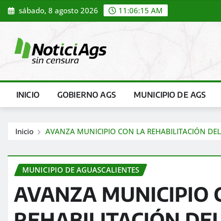
Saltar
sábado, 8 agosto 2026
11:06:17 AM
al
contenido
INICIO
GOBIERNO AGS
MUNICIPIO DE AGS
Inicio
AVANZA MUNICIPIO CON LA REHABILITACIÓN DEL
MUNICIPIO DE AGUASCALIENTES
AVANZA MUNICIPIO 
REHABILITACIÓN DE