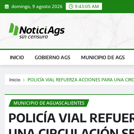
Saltar
domingo, 9 agosto 2026
9:43:06 AM
al
contenido
INICIO
GOBIERNO AGS
MUNICIPIO DE AGS
Inicio
POLICÍA VIAL REFUERZA ACCIONES PARA UNA CI
MUNICIPIO DE AGUASCALIENTES
POLICÍA VIAL REFUE
UNA CIRCULACIÓN S