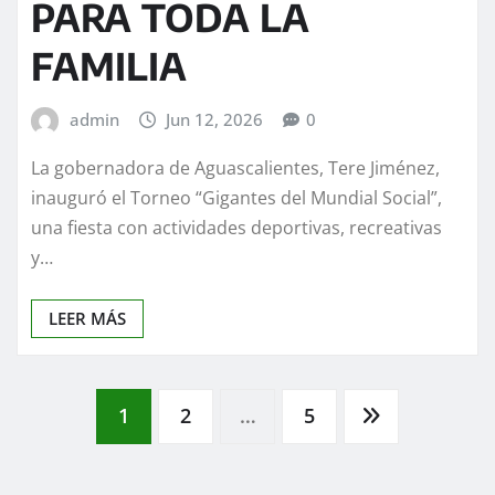
PARA TODA LA
FAMILIA
admin
Jun 12, 2026
0
La gobernadora de Aguascalientes, Tere Jiménez,
inauguró el Torneo “Gigantes del Mundial Social”,
una fiesta con actividades deportivas, recreativas
y…
LEER MÁS
Paginación
1
2
…
5
de