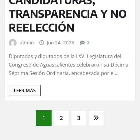
TRANSPARENCIA Y NO
REELECCIÓN
admin
Jun 24, 2026
0
Diputadas y diputados de la LXVI Legislatura del
Congreso de Aguascalientes celebraron su Décima
Séptima Sesión Ordinaria, encabezada por el…
LEER MÁS
Paginación
1
2
3
de