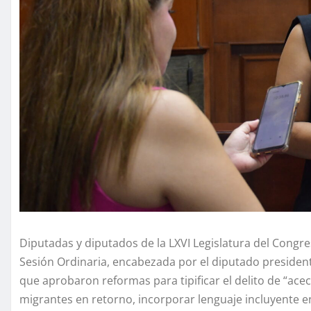
Diputadas y diputados de la LXVI Legislatura del Congr
Sesión Ordinaria, encabezada por el diputado president
que aprobaron reformas para tipificar el delito de “acech
migrantes en retorno, incorporar lenguaje incluyente e