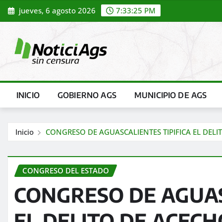
Saltar
jueves, 6 agosto 2026
7:33:27 PM
al
contenido
INICIO
GOBIERNO AGS
MUNICIPIO DE AGS
Inicio
CONGRESO DE AGUASCALIENTES TIPIFICA EL DE
CONGRESO DEL ESTADO
CONGRESO DE AGUAS
EL DELITO DE ACECH