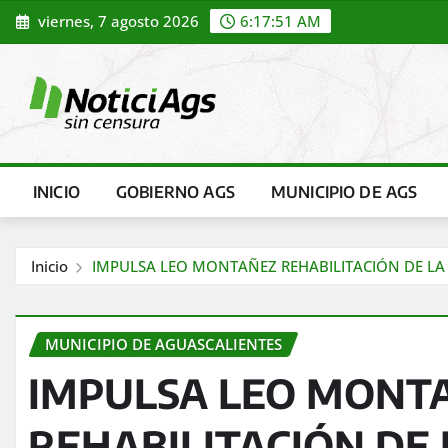
Saltar
viernes, 7 agosto 2026
6:17:53 AM
al
contenido
INICIO
GOBIERNO AGS
MUNICIPIO DE AGS
Inicio
IMPULSA LEO MONTAÑEZ REHABILITACIÓN DE LA 
MUNICIPIO DE AGUASCALIENTES
IMPULSA LEO MONT
REHABILITACIÓN DE 