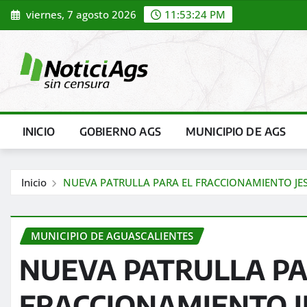
Saltar
viernes, 7 agosto 2026
11:53:25 PM
al
contenido
INICIO
GOBIERNO AGS
MUNICIPIO DE AGS
Inicio
NUEVA PATRULLA PARA EL FRACCIONAMIENTO J
MUNICIPIO DE AGUASCALIENTES
NUEVA PATRULLA PA
FRACCIONAMIENTO 