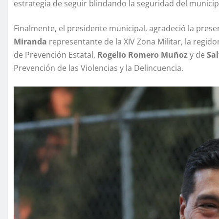
estrategia de seguir blindando la seguridad del municip
Finalmente, el presidente municipal, agradeció la prese
Miranda
representante de la XIV Zona Militar, la regid
de Prevención Estatal,
Rogelio Romero Muñoz
y de
Sal
Prevención de las Violencias y la Delincuencia.