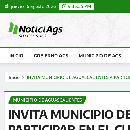
Saltar
jueves, 6 agosto 2026
9:35:36 PM
al
contenido
INICIO
GOBIERNO AGS
MUNICIPIO DE AGS
Inicio
INVITA MUNICIPIO DE AGUASCALIENTES A PARTIC
MUNICIPIO DE AGUASCALIENTES
INVITA MUNICIPIO D
PARTICIPAR EN EL C