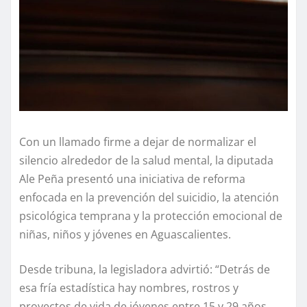
Con un llamado firme a dejar de normalizar el
silencio alrededor de la salud mental, la diputada
Ale Peña presentó una iniciativa de reforma
enfocada en la prevención del suicidio, la atención
psicológica temprana y la protección emocional de
niñas, niños y jóvenes en Aguascalientes.
Desde tribuna, la legisladora advirtió: “Detrás de
esa fría estadística hay nombres, rostros y
proyectos de vida de jóvenes entre 15 y 29 años