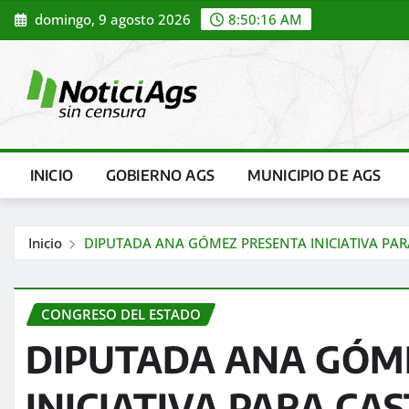
Saltar
domingo, 9 agosto 2026
8:50:18 AM
al
contenido
INICIO
GOBIERNO AGS
MUNICIPIO DE AGS
Inicio
DIPUTADA ANA GÓMEZ PRESENTA INICIATIVA PAR
CONGRESO DEL ESTADO
DIPUTADA ANA GÓM
INICIATIVA PARA CA