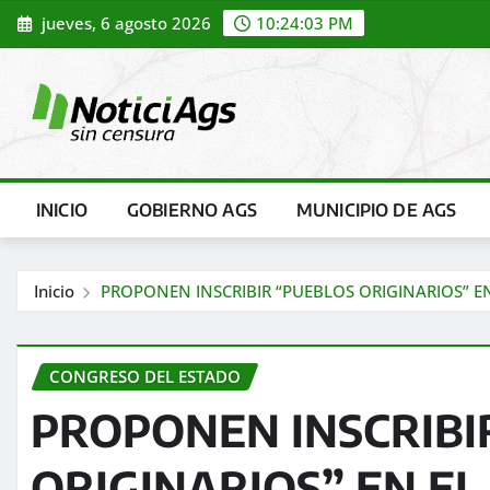
Saltar
jueves, 6 agosto 2026
10:24:04 PM
al
contenido
INICIO
GOBIERNO AGS
MUNICIPIO DE AGS
Inicio
PROPONEN INSCRIBIR “PUEBLOS ORIGINARIOS” 
CONGRESO DEL ESTADO
PROPONEN INSCRIBI
ORIGINARIOS” EN E