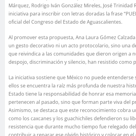
Márquez, Rodrigo Iván González Mireles, José Trinidad
iniciativa para inscribir con letras doradas la frase “
oficial del Congreso del Estado de Aguascalientes.
Al promover esta propuesta, Ana Laura Gómez Calzada 
un gesto decorativo ni un acto protocolario, sino una de
que reivindica a las comunidades que dieron origen a nu
despojo, discriminación y silencio, han resistido como
La iniciativa sostiene que México no puede entenderse s
ellos se encuentra la raíz más profunda de nuestra hist
Estado tiene la responsabilidad de honrar esa memori
pertenecen al pasado, sino que forman parte viva del pr
Asimismo, se destaca que este reconocimiento cobra un
como los caxcanes y los guachichiles defendieron su lib
resistencia que durante mucho tiempo fue relegado del
contribuir a reparar ese olvido histórico y colocar en el