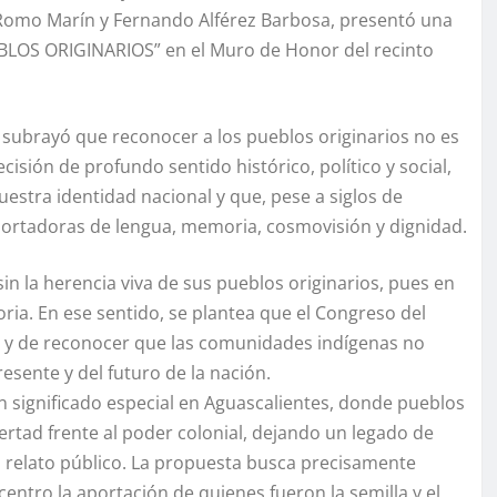
 Romo Marín y Fernando Alférez Barbosa, presentó una
PUEBLOS ORIGINARIOS” en el Muro de Honor del recinto
subrayó que reconocer a los pueblos originarios no es
cisión de profundo sentido histórico, político y social,
estra identidad nacional y que, pese a siglos de
 portadoras de lengua, memoria, cosmovisión y dignidad.
in la herencia viva de sus pueblos originarios, pues en
oria. En ese sentido, se plantea que el Congreso del
a y de reconocer que las comunidades indígenas no
esente y del futuro de la nación.
 significado especial en Aguascalientes, donde pueblos
ertad frente al poder colonial, dejando un legado de
 relato público. La propuesta busca precisamente
 centro la aportación de quienes fueron la semilla y el