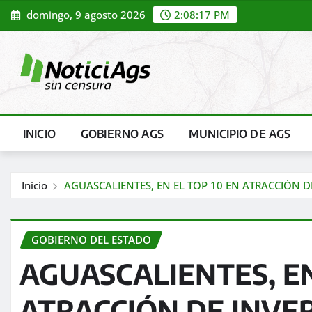
Saltar
domingo, 9 agosto 2026
2:08:18 PM
al
contenido
INICIO
GOBIERNO AGS
MUNICIPIO DE AGS
Inicio
AGUASCALIENTES, EN EL TOP 10 EN ATRACCIÓN D
GOBIERNO DEL ESTADO
AGUASCALIENTES, EN
ATRACCIÓN DE INVE