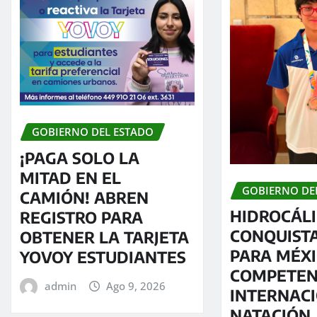
GOBIERNO DEL ESTADO
¡PAGA SOLO LA
MITAD EN EL
GOBIERNO DE
CAMIÓN! ABREN
HIDROCÁL
REGISTRO PARA
CONQUIST
OBTENER LA TARJETA
PARA MÉXI
YOVOY ESTUDIANTES
COMPETEN
admin
Ago 9, 2026
INTERNAC
NATACIÓN