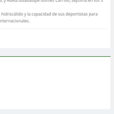
5; y Adela Guadalupe Gómez Carrillo, séptima en los 3
 hidrocálido y la capacidad de sus deportistas para
internacionales.