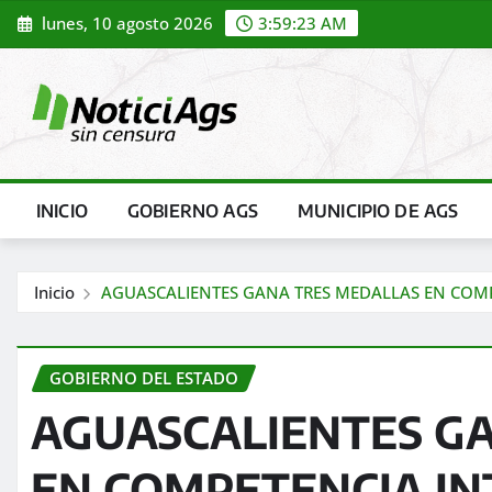
Saltar
lunes, 10 agosto 2026
3:59:24 AM
al
contenido
INICIO
GOBIERNO AGS
MUNICIPIO DE AGS
Inicio
AGUASCALIENTES GANA TRES MEDALLAS EN COMP
GOBIERNO DEL ESTADO
AGUASCALIENTES G
EN COMPETENCIA IN