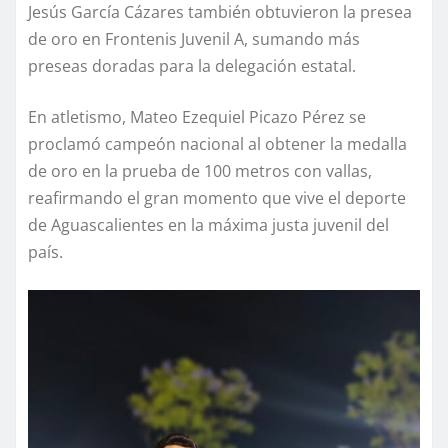
Jesús García Cázares también obtuvieron la presea
de oro en Frontenis Juvenil A, sumando más
preseas doradas para la delegación estatal.
En atletismo, Mateo Ezequiel Picazo Pérez se
proclamó campeón nacional al obtener la medalla
de oro en la prueba de 100 metros con vallas,
reafirmando el gran momento que vive el deporte
de Aguascalientes en la máxima justa juvenil del
país.