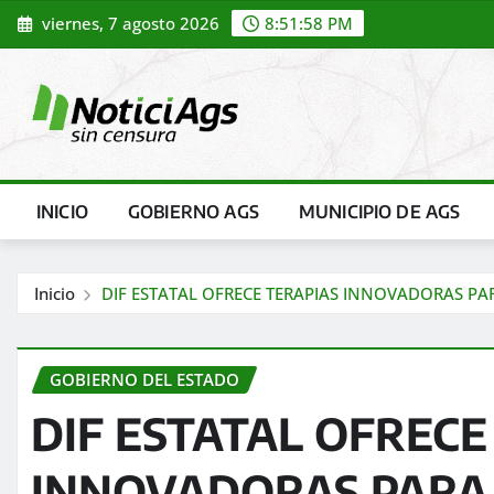
Saltar
viernes, 7 agosto 2026
8:51:59 PM
al
contenido
INICIO
GOBIERNO AGS
MUNICIPIO DE AGS
Inicio
DIF ESTATAL OFRECE TERAPIAS INNOVADORAS PA
GOBIERNO DEL ESTADO
DIF ESTATAL OFRECE
INNOVADORAS PARA