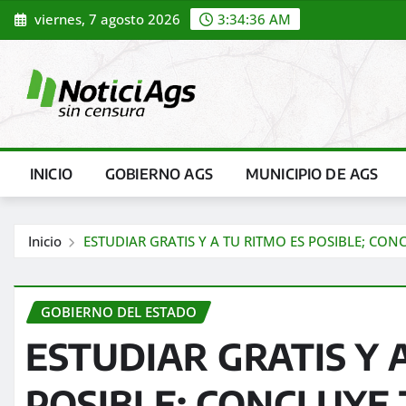
Saltar
viernes, 7 agosto 2026
3:34:38 AM
al
contenido
INICIO
GOBIERNO AGS
MUNICIPIO DE AGS
Inicio
ESTUDIAR GRATIS Y A TU RITMO ES POSIBLE; C
GOBIERNO DEL ESTADO
ESTUDIAR GRATIS Y 
POSIBLE; CONCLUYE 