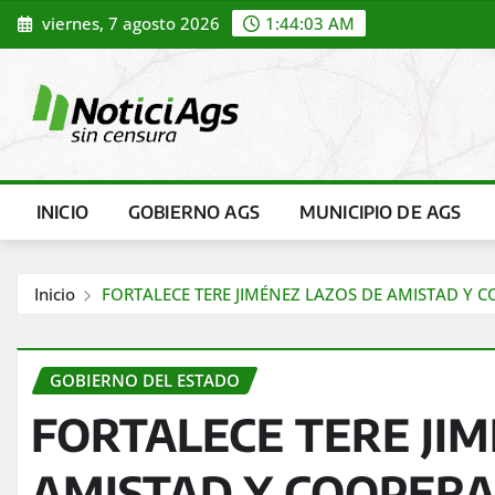
Saltar
viernes, 7 agosto 2026
1:44:05 AM
al
contenido
INICIO
GOBIERNO AGS
MUNICIPIO DE AGS
Inicio
FORTALECE TERE JIMÉNEZ LAZOS DE AMISTAD Y 
GOBIERNO DEL ESTADO
FORTALECE TERE JI
AMISTAD Y COOPERA