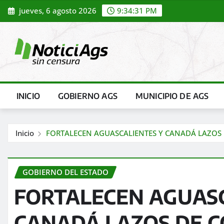
Saltar
jueves, 6 agosto 2026
9:34:32 PM
al
contenido
INICIO
GOBIERNO AGS
MUNICIPIO DE AGS
Inicio
FORTALECEN AGUASCALIENTES Y CANADÁ LAZOS
GOBIERNO DEL ESTADO
FORTALECEN AGUASC
CANADÁ LAZOS DE 