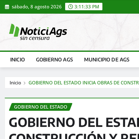
Saltar
sábado, 8 agosto 2026
3:11:35 PM
al
contenido
INICIO
GOBIERNO AGS
MUNICIPIO DE AGS
Inicio
GOBIERNO DEL ESTADO INICIA OBRAS DE CONSTRU
GOBIERNO DEL ESTADO
GOBIERNO DEL ESTAD
CONSTRUCCIÓN Y RE