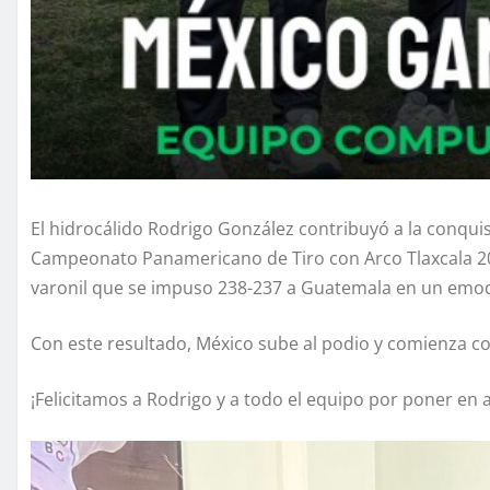
El hidrocálido Rodrigo González contribuyó a la conquis
Campeonato Panamericano de Tiro con Arco Tlaxcala 20
varonil que se impuso 238-237 a Guatemala en un emo
Con este resultado, México sube al podio y comienza con 
¡Felicitamos a Rodrigo y a todo el equipo por poner en 