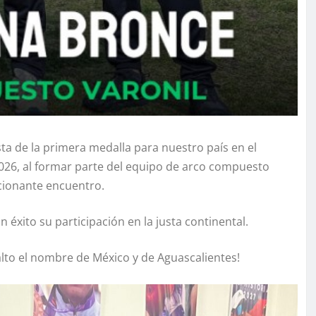
ta de la primera medalla para nuestro país en el
26, al formar parte del equipo de arco compuesto
cionante encuentro.
éxito su participación en la justa continental.
alto el nombre de México y de Aguascalientes!