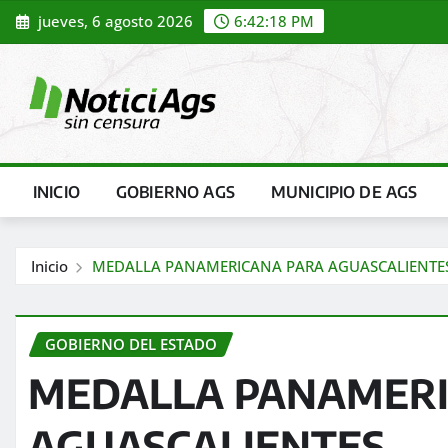
Saltar
jueves, 6 agosto 2026
6:42:20 PM
al
contenido
INICIO
GOBIERNO AGS
MUNICIPIO DE AGS
Inicio
MEDALLA PANAMERICANA PARA AGUASCALIENTE
GOBIERNO DEL ESTADO
MEDALLA PANAMERI
AGUASCALIENTES