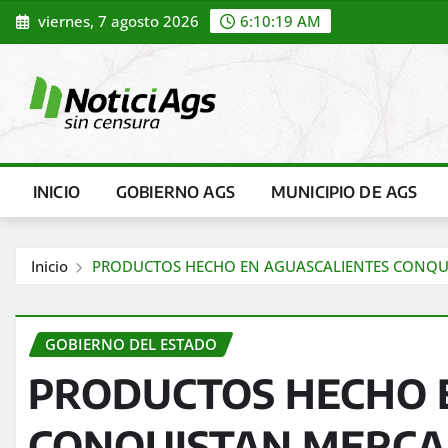
Saltar
viernes, 7 agosto 2026
6:10:21 AM
al
contenido
INICIO
GOBIERNO AGS
MUNICIPIO DE AGS
Inicio
PRODUCTOS HECHO EN AGUASCALIENTES CONQUI
GOBIERNO DEL ESTADO
PRODUCTOS HECHO 
CONQUISTAN MERCA