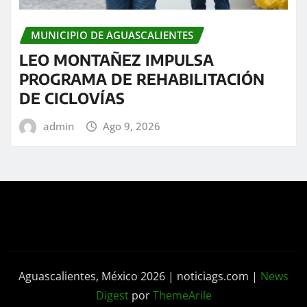
MUNICIPIO DE AGUASCALIENTES
LEO MONTAÑEZ IMPULSA
PROGRAMA DE REHABILITACIÓN
DE CICLOVÍAS
admin
Ago 9, 2026
Aguascalientes, México 2026 | noticiags.com
|
News
Digest
por
ThemeArile