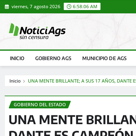
Saltar
viernes, 7 agosto 2026
6:58:07 AM
al
contenido
INICIO
GOBIERNO AGS
MUNICIPIO DE AGS
Inicio
UNA MENTE BRILLANTE; A SUS 17 AÑOS, DANTE
GOBIERNO DEL ESTADO
UNA MENTE BRILLANT
DANTE ES CAMPEÓN