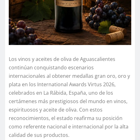
Los vinos y aceites de oliva de Aguascalientes
continúan conquistando escenarios
internacionales al obtener medallas gran oro, oro y
plata en los International Awards Virtus 2026,
celebrados en La Rábida, España, uno de los
certámenes más prestigiosos del mundo en vinos,
espirituosos y aceite de oliva. Con estos
reconocimientos, el estado reafirma su posición
como referente nacional e internacional por la alta
calidad de sus productos.