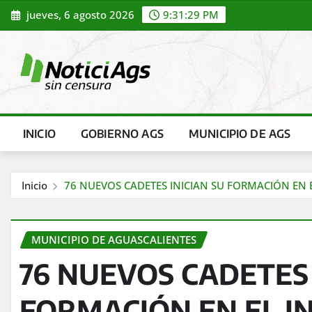
Saltar
jueves, 6 agosto 2026
9:31:31 PM
al
contenido
INICIO
GOBIERNO AGS
MUNICIPIO DE AGS
Inicio
76 NUEVOS CADETES INICIAN SU FORMACIÓN EN 
MUNICIPIO DE AGUASCALIENTES
76 NUEVOS CADETES 
FORMACIÓN EN EL I