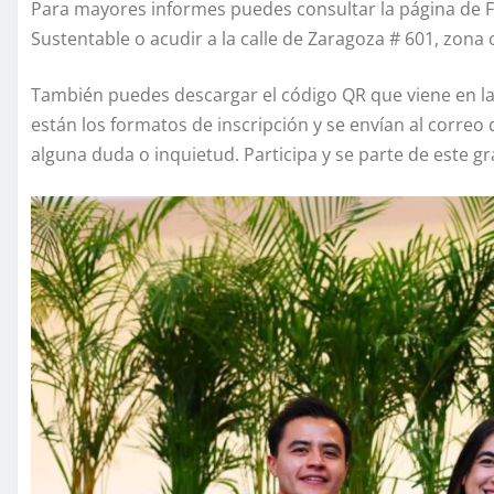
Para mayores informes puedes consultar la página de F
Sustentable o acudir a la calle de Zaragoza # 601, zona 
También puedes descargar el código QR que viene en la
están los formatos de inscripción y se envían al correo 
alguna duda o inquietud. Participa y se parte de este g