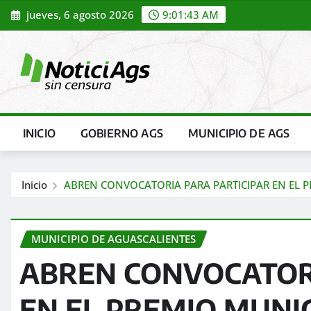
Saltar
jueves, 6 agosto 2026
9:01:45 AM
al
contenido
INICIO
GOBIERNO AGS
MUNICIPIO DE AGS
Inicio
ABREN CONVOCATORIA PARA PARTICIPAR EN EL 
MUNICIPIO DE AGUASCALIENTES
ABREN CONVOCATORI
EN EL PREMIO MUNIC