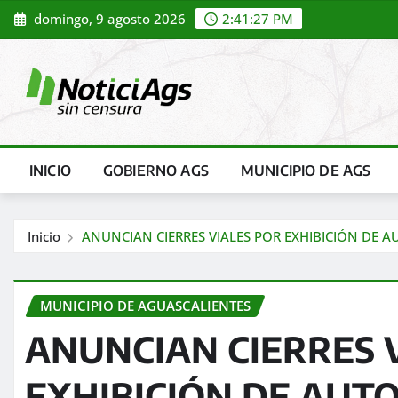
Saltar
domingo, 9 agosto 2026
2:41:29 PM
al
contenido
INICIO
GOBIERNO AGS
MUNICIPIO DE AGS
Inicio
ANUNCIAN CIERRES VIALES POR EXHIBICIÓN DE 
MUNICIPIO DE AGUASCALIENTES
ANUNCIAN CIERRES 
EXHIBICIÓN DE AUT