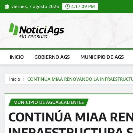
Saltar
viernes, 7 agosto 2026
4:17:11 PM
al
contenido
INICIO
GOBIERNO AGS
MUNICIPIO DE AGS
Inicio
CONTINÚA MIAA RENOVANDO LA INFRAESTRUCTUR
MUNICIPIO DE AGUASCALIENTES
CONTINÚA MIAA RE
INFRAESTRUCTURA S