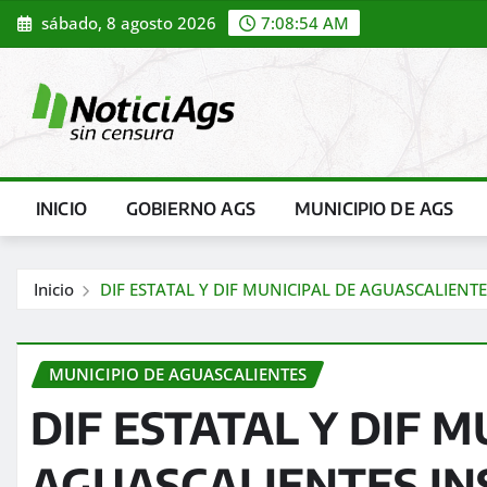
Saltar
sábado, 8 agosto 2026
7:08:56 AM
al
contenido
INICIO
GOBIERNO AGS
MUNICIPIO DE AGS
Inicio
DIF ESTATAL Y DIF MUNICIPAL DE AGUASCALIEN
MUNICIPIO DE AGUASCALIENTES
DIF ESTATAL Y DIF M
AGUASCALIENTES IN