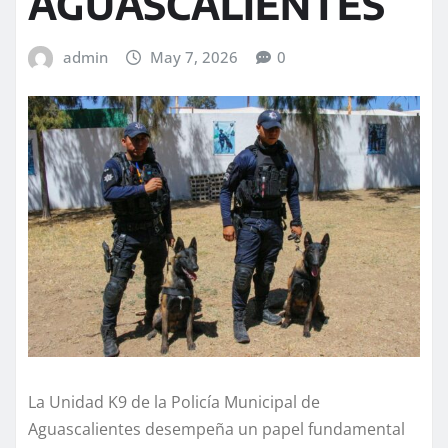
AGUASCALIENTES
admin
May 7, 2026
0
La Unidad K9 de la Policía Municipal de
Aguascalientes desempeña un papel fundamental