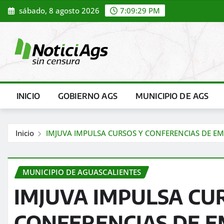
Saltar
sábado, 8 agosto 2026
7:09:31 PM
al
contenido
INICIO
GOBIERNO AGS
MUNICIPIO DE AGS
Inicio
IMJUVA IMPULSA CURSOS Y CONFERENCIAS DE E
MUNICIPIO DE AGUASCALIENTES
IMJUVA IMPULSA CU
CONFERENCIAS DE 