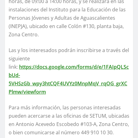
horas, de 09:00 a 14:00 horas, y se realizará en las
instalaciones del Instituto para la Educación de las
Personas Jóvenes y Adultas de Aguascalientes
(INEPJA), ubicado en calle Colón #130, planta baja,
Zona Centro.
Las y los interesados podrán inscribirse a través del
siguiente
link:
https://docs.google.com/forms/d/e/1FAIpQLSc
bUd-
5VHSzGb_wpy3htCQF4UVYz0MnpMqV_rqOG_grXC
Plmw/viewform
Para más información, las personas interesadas
pueden acercarse a las oficinas de SETUM, ubicadas
en Antonio Acevedo Escobedo #103-A, Zona Centro,
o bien comunicarse al número 449 910 10 30.