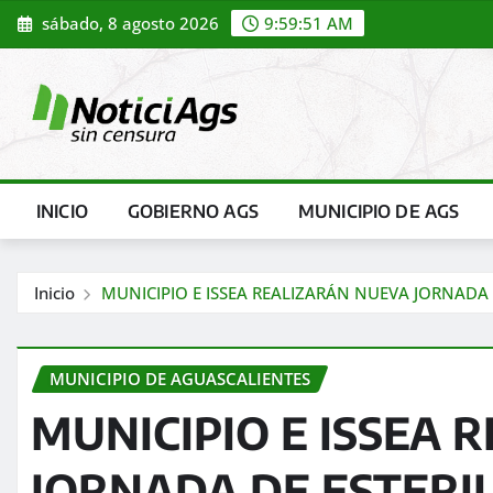
Saltar
sábado, 8 agosto 2026
9:59:52 AM
al
contenido
INICIO
GOBIERNO AGS
MUNICIPIO DE AGS
Inicio
MUNICIPIO E ISSEA REALIZARÁN NUEVA JORNADA
MUNICIPIO DE AGUASCALIENTES
MUNICIPIO E ISSEA 
JORNADA DE ESTERIL