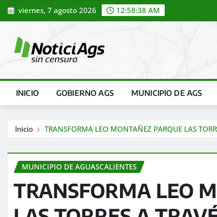
Saltar
viernes, 7 agosto 2026
12:58:40 AM
al
contenido
INICIO
GOBIERNO AGS
MUNICIPIO DE AGS
Inicio
TRANSFORMA LEO MONTAÑEZ PARQUE LAS TORRES
MUNICIPIO DE AGUASCALIENTES
TRANSFORMA LEO 
LAS TORRES A TRAV