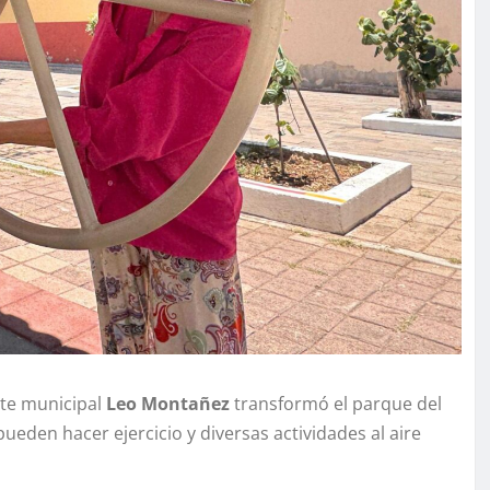
nte municipal
Leo Montañez
transformó el parque del
ueden hacer ejercicio y diversas actividades al aire