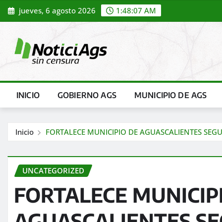
Saltar
jueves, 6 agosto 2026
1:48:08 AM
al
contenido
INICIO
GOBIERNO AGS
MUNICIPIO DE AGS
Inicio
FORTALECE MUNICIPIO DE AGUASCALIENTES SEGUR
UNCATEGORIZED
FORTALECE MUNICIP
AGUASCALIENTES SE