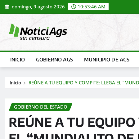
Saltar
domingo, 9 agosto 2026
10:53:47 AM
al
contenido
INICIO
GOBIERNO AGS
MUNICIPIO DE AGS
Inicio
REÚNE A TU EQUIPO Y COMPITE: LLEGA EL “MUN
GOBIERNO DEL ESTADO
REÚNE A TU EQUIPO 
EL “MUNDIALITO DE