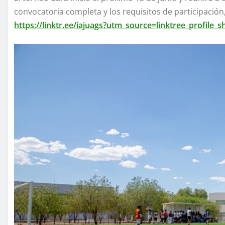
convocatoria completa y los requisitos de participació
https://linktr.ee/iajuags?utm_source=linktree_profile