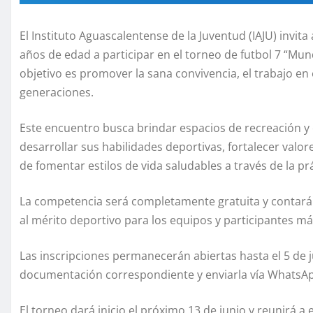
El Instituto Aguascalentense de la Juventud (IAJU) invita
años de edad a participar en el torneo de futbol 7 “Mund
objetivo es promover la sana convivencia, el trabajo en e
generaciones.
Este encuentro busca brindar espacios de recreación y
desarrollar sus habilidades deportivas, fortalecer valore
de fomentar estilos de vida saludables a través de la pr
La competencia será completamente gratuita y contar
al mérito deportivo para los equipos y participantes m
Las inscripciones permanecerán abiertas hasta el 5 de j
documentación correspondiente y enviarla vía WhatsAp
El torneo dará inicio el próximo 13 de junio y reunirá a