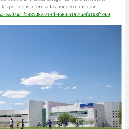
n, las personas interesadas pueden consultar
_share&ltsid=f538508e-714d-4680-a192-bef6103f1e69
.